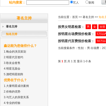
站内搜索：
艺人
新闻
当前位置：
首页
>> 著名主持 >>
知名
著名主持
著名主持
按男女明星检索：
男
女
全部
按明星出场费报价检索：
5万以
知名主持
按明星代言费报价检索：
50万
鑫达能为您做些什么？
当前搜索条件：性别:：男 出场费：20万
1.晚会的演员策划
2.明星代言签约
第
1
页 共 1 页 显示 1-0 条
3.歌友会签售
4.明星见面会
5.酒吧明星助阵
优势在于什么？
1.大量明星成功案例
2.价格的优势
3.与艺人的亲密关系
4.专业的经验