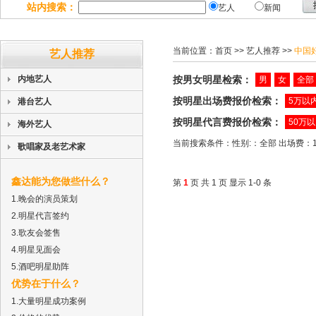
站内搜索：
艺人
新闻
当前位置：
首页
>> 艺人推荐 >>
中国
艺人推荐
内地艺人
按男女明星检索：
男
女
全部
按明星出场费报价检索：
5万以
港台艺人
按明星代言费报价检索：
50万
海外艺人
当前搜索条件：性别:：全部 出场费：10
歌唱家及老艺术家
鑫达能为您做些什么？
第
1
页 共 1 页 显示 1-0 条
1.晚会的演员策划
2.明星代言签约
3.歌友会签售
4.明星见面会
5.酒吧明星助阵
优势在于什么？
1.大量明星成功案例