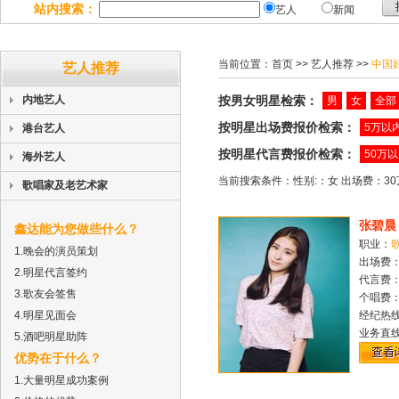
站内搜索：
艺人
新闻
当前位置：
首页
>> 艺人推荐 >>
中国
艺人推荐
内地艺人
按男女明星检索：
男
女
全部
按明星出场费报价检索：
5万以
港台艺人
按明星代言费报价检索：
50万
海外艺人
当前搜索条件：性别:：女 出场费：30万
歌唱家及老艺术家
张碧晨
鑫达能为您做些什么？
职业：
1.晚会的演员策划
出场费：
2.明星代言签约
代言费
3.歌友会签售
个唱费：
4.明星见面会
经纪热
业务直
5.酒吧明星助阵
优势在于什么？
1.大量明星成功案例